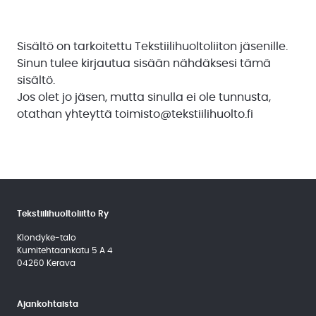
Uutiskirjeet
Sisältö on tarkoitettu Tekstiilihuoltoliiton jäsenille.
Uutiset
jäsenille
Sinun tulee kirjautua sisään nähdäksesi tämä
sisältö.
Uutisarkisto
Jos olet jo jäsen, mutta sinulla ei ole tunnusta,
otathan yhteyttä
toimisto@tekstiilihuolto.fi
Tekstiilihuoltoliitto Ry
Klondyke-talo
Kumitehtaankatu 5 A 4
04260 Kerava
Ajankohtaista