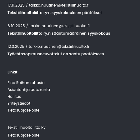
17.11.2025
/
tarkko.nuutinen@tekstiilihuolto.fi
Tekstiilihuoltoliitto ry:n syyskokouksen päätökset
6.10.2025
/
tarkko.nuutinen@tekstiilihuolto.fi
Tekstiilihuoltoliitto ry:n sääntömääräinen syyskokous
12.3.2025
/
tarkko.nuutinen@tekstiilihuolto.fi
Työehtosopimusneuvottelut on saatu päätökseen
Linkit
Eino Roihan rahasto
Asiantuntija­lautakunta
Hallitus
Yhteystiedot
Tietosuojaseloste
Tekstiilihuoltoliitto Ry
Tietosuojaseloste