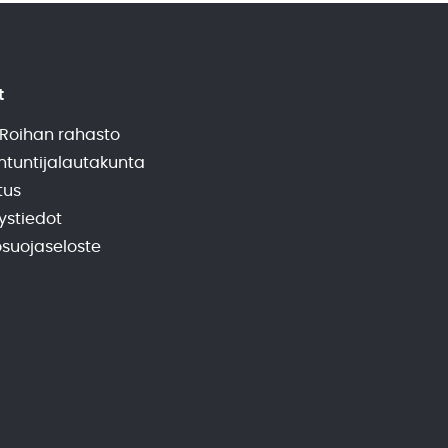
t
 Roihan rahasto
ntuntija­lautakunta
tus
ystiedot
osuojaseloste