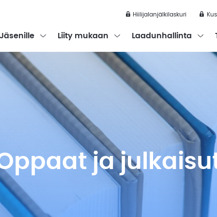
Hiilijalanjälkilaskuri
Kus
the submenu
Open the submenu
Open the submenu
Open t
Jäsenille
Liity mukaan
Laadunhallinta
Uutiskirjeet
Hiilijalanjälkilaskuri
Kustannusindeksit
Uutiset jäsenille
Oppaat ja julkaisut
Oppaat ja julkaisu