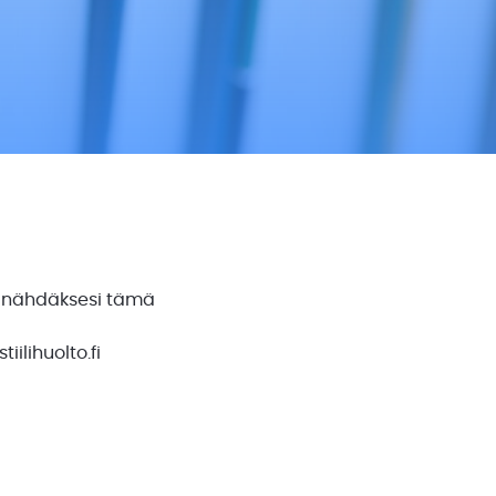
ään nähdäksesi tämä
iilihuolto.fi