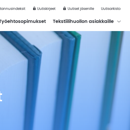
tannusindeksit
Uutiskirjeet
Uutiset jäsenille
Uutisarkisto
he submenu
Open th
Työehtosopimukset
Tekstiilihuollon asiakkaille
t