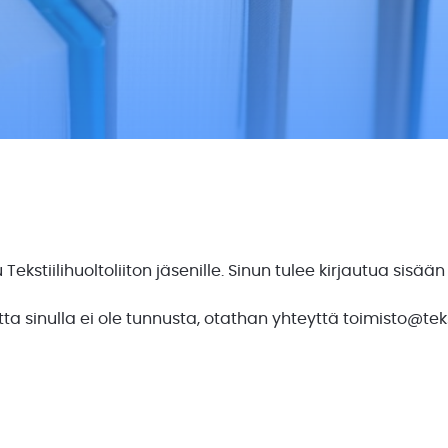
u Tekstiilihuoltoliiton jäsenille. Sinun tulee kirjautua sis
utta sinulla ei ole tunnusta, otathan yhteyttä
toimisto@tekst