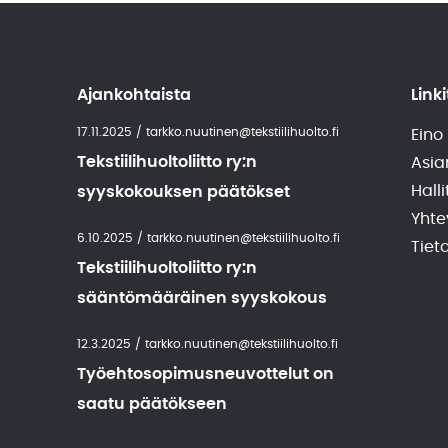
Ajankohtaista
Linki
17.11.2025
/
tarkko.nuutinen@tekstiilihuolto.fi
Eino
Tekstiilihuoltoliitto ry:n
Asia
Halli
syyskokouksen päätökset
Yhte
6.10.2025
/
tarkko.nuutinen@tekstiilihuolto.fi
Tiet
Tekstiilihuoltoliitto ry:n
sääntömääräinen syyskokous
12.3.2025
/
tarkko.nuutinen@tekstiilihuolto.fi
Työehtosopimusneuvottelut on
saatu päätökseen