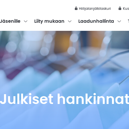
Hiilijalanjälkilaskuri
Kus
the submenu
Open the submenu
Open the submenu
Open t
Jäsenille
Liity mukaan
Laadunhallinta
Uutiskirjeet
Hiilijalanjälkilaskuri
Kustannusindeksit
Uutiset jäsenille
Oppaat ja julkaisut
Julkiset hankinna