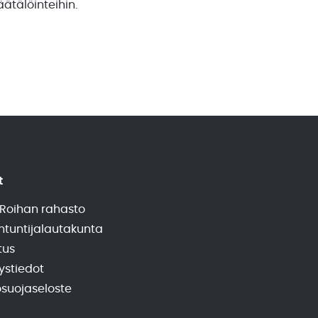
äätälöinteihin.
t
 Roihan rahasto
ntuntija­lautakunta
tus
ystiedot
osuojaseloste