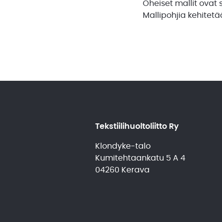
Oheiset mallit ovat 
Mallipohjia kehitet
Tekstiilihuoltoliitto Ry
Klondyke-talo
Kumitehtaankatu 5 A 4
04260 Kerava