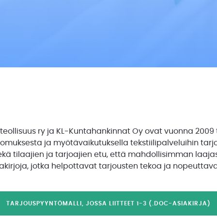
usteollisuus ry ja KL-Kuntahankinnat Oy ovat vuonna 2009
vomuksesta ja myötävaikutuksella tekstiilipalveluihin tar
kä tilaajien ja tarjoajien etu, että mahdollisimman laaja
akirjoja, jotka helpottavat tarjousten tekoa ja nopeutta
TARJOUSPYYNTÖMALLI, JOSSA LIITTEET 1-3 (.DOC-ASIAKIRJA)