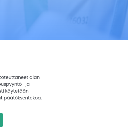
 toteuttaneet alan
jouspyyntö- ja
sti käytetään
vat päätöksentekoa.