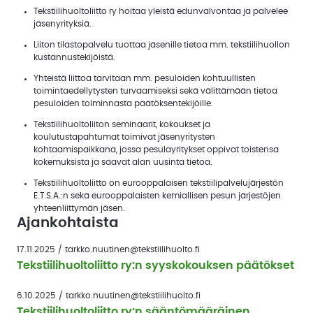
Tekstiilihuoltoliitto ry hoitaa yleistä edunvalvontaa ja palvelee
jäsenyrityksiä.
Liiton tilastopalvelu tuottaa jäsenille tietoa mm. tekstiilihuollon
kustannustekijöistä.
Yhteistä liittoa tarvitaan mm. pesuloiden kohtuullisten
toimintaedellytysten turvaamiseksi sekä välittämään tietoa
pesuloiden toiminnasta päätöksentekijöille.
Tekstiilihuoltoliiton seminaarit, kokoukset ja
koulutustapahtumat toimivat jäsenyritysten
kohtaamispaikkana, jossa pesulayritykset oppivat toistensa
kokemuksista ja saavat alan uusinta tietoa.
Tekstiilihuoltoliitto on eurooppalaisen tekstiilipalvelujärjestön
E.T.S.A.:n sekä eurooppalaisten kemiallisen pesun järjestöjen
yhteenliittymän jäsen.
Ajankohtaista
17.11.2025
/
tarkko.nuutinen@tekstiilihuolto.fi
Tekstiilihuoltoliitto ry:n syyskokouksen päätökset
6.10.2025
/
tarkko.nuutinen@tekstiilihuolto.fi
Tekstiilihuoltoliitto ry:n sääntömääräinen