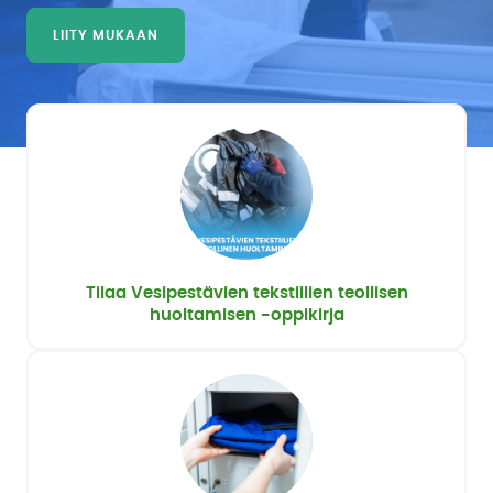
Uutiskirjeet
LIITY MUKAAN
Uutiset
jäsenille
Uutisarkisto
Tilaa Vesipestävien tekstiilien teollisen
huoltamisen -oppikirja