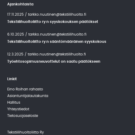
Ajankohtaista
17.11.2025
/
tarkko.nuutinen@tekstiilihuolto.fi
Tekstiilihuoltoliitto ry:n syyskokouksen päätökset
6.10.2025
/
tarkko.nuutinen@tekstiilihuolto.fi
Tekstiilihuoltoliitto ry:n sääntömääräinen syyskokous
12.3.2025
/
tarkko.nuutinen@tekstiilihuolto.fi
Työehtosopimusneuvottelut on saatu päätökseen
Linkit
Eino Roihan rahasto
Asiantuntija­lautakunta
Hallitus
Yhteystiedot
Tietosuojaseloste
Tekstiilihuoltoliitto Ry