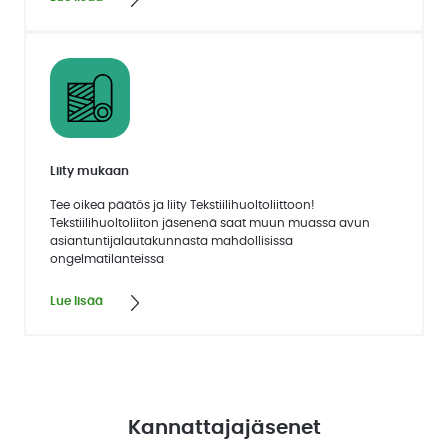
Liity mukaan
Tee oikea päätös ja liity Tekstiilihuoltoliittoon!
Tekstiilihuoltoliiton jäsenenä saat muun muassa avun
asiantuntijalautakunnasta mahdollisissa
ongelmatilanteissa
Lue lisää
Kannattajajäsenet