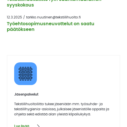
syyskokous
12.3.2025
/
tarkko.nuutinen@tekstiilihuolto.fi
Työehtosopimusneuvottelut on saatu
päätökseen
Jäsenpalvelut
Tekstiilihuoltoliitto tukee jäseniään mm. työsuhde- ja
tekstiilihygienia-asioissa, julkaisee jäsenistölle oppaita ja
ohjeita sekä edistää alan yleistä kilpailukykyä.
Lue lisää