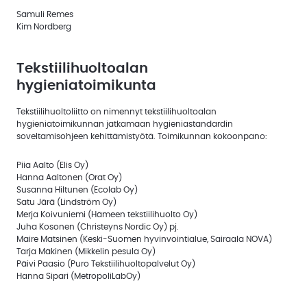
Samuli Remes
Kim Nordberg
Tekstiilihuoltoalan
hygieniatoimikunta
Tekstiilihuoltoliitto on nimennyt tekstiilihuoltoalan
hygieniatoimikunnan jatkamaan hygieniastandardin
soveltamisohjeen kehittämistyötä. Toimikunnan kokoonpano:
Piia Aalto (Elis Oy)
Hanna Aaltonen (Orat Oy)
Susanna Hiltunen (Ecolab Oy)
Satu Järä (Lindström Oy)
Merja Koivuniemi (Hämeen tekstiilihuolto Oy)
Juha Kosonen (Christeyns Nordic Oy) pj.
Maire Matsinen (Keski-Suomen hyvinvointialue, Sairaala NOVA)
Tarja Mäkinen (Mikkelin pesula Oy)
Päivi Paasio (Puro Tekstiilihuoltopalvelut Oy)
Hanna Sipari (MetropoliLabOy)