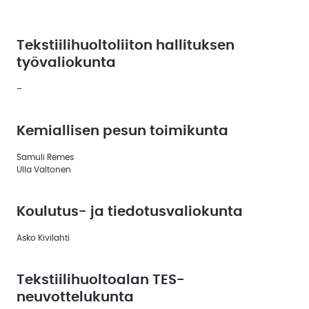
Uutiskirjeet
Tekstiilihuoltoliiton hallituksen
Uutiset
jäsenille
työvaliokunta
Uutisarkisto
–
Kemiallisen pesun toimikunta
Samuli Remes
Ulla Valtonen
Koulutus- ja tiedotusvaliokunta
Asko Kivilahti
Tekstiilihuoltoalan TES-
neuvottelukunta