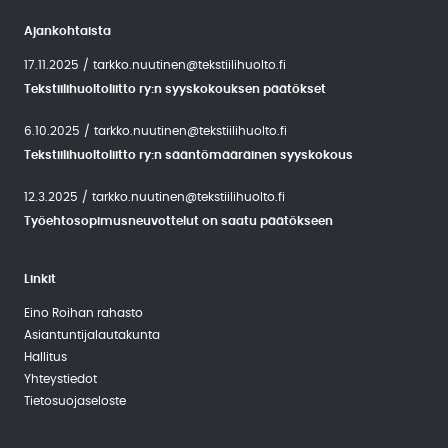
Ajankohtaista
17.11.2025
/
tarkko.nuutinen@tekstiilihuolto.fi
Tekstiilihuoltoliitto ry:n syyskokouksen päätökset
6.10.2025
/
tarkko.nuutinen@tekstiilihuolto.fi
Tekstiilihuoltoliitto ry:n sääntömääräinen syyskokous
12.3.2025
/
tarkko.nuutinen@tekstiilihuolto.fi
Työehtosopimusneuvottelut on saatu päätökseen
Linkit
Eino Roihan rahasto
Asiantuntija­lautakunta
Hallitus
Yhteystiedot
Tietosuojaseloste