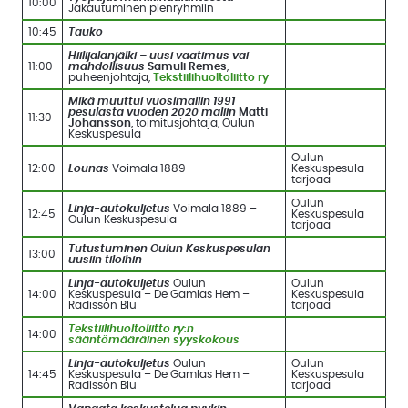
10:00
Jakautuminen pienryhmiin
10:45
Tauko
Hiilijalanjälki – uusi vaatimus vai
11:00
mahdollisuus
Samuli Remes
,
puheenjohtaja,
Tekstiilihuoltoliitto ry
Mikä muuttui vuosimallin 1991
pesulasta vuoden 2020 maliin
Matti
11:30
Johansson
, toimitusjohtaja, Oulun
Keskuspesula
Oulun
12:00
Lounas
Voimala 1889
Keskuspesula
tarjoaa
Oulun
Linja-autokuljetus
Voimala 1889 –
12:45
Keskuspesula
Oulun Keskuspesula
tarjoaa
Tutustuminen Oulun Keskuspesulan
13:00
uusiin tiloihin
Linja-autokuljetus
Oulun
Oulun
14:00
Keskuspesula – De Gamlas Hem –
Keskuspesula
Radisson Blu
tarjoaa
Tekstiilihuoltoliitto ry:n
14:00
sääntömääräinen syyskokous
Linja-autokuljetus
Oulun
Oulun
14:45
Keskuspesula – De Gamlas Hem –
Keskuspesula
Radisson Blu
tarjoaa