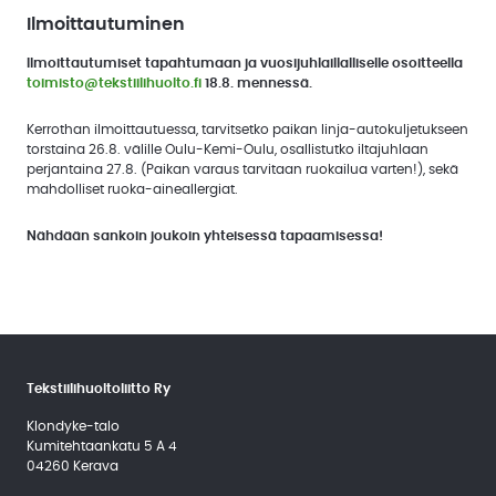
Ilmoittautuminen
Ilmoittautumiset tapahtumaan ja vuosijuhlaillalliselle osoitteella
toimisto@tekstiilihuolto.fi
18.8. mennessä.
Kerrothan ilmoittautuessa, tarvitsetko paikan linja-autokuljetukseen
torstaina 26.8. välille Oulu-Kemi-Oulu, osallistutko iltajuhlaan
perjantaina 27.8. (Paikan varaus tarvitaan ruokailua varten!), sekä
mahdolliset ruoka-aineallergiat.
Nähdään sankoin joukoin yhteisessä tapaamisessa!
Tekstiilihuoltoliitto Ry
Klondyke-talo
Kumitehtaankatu 5 A 4
04260 Kerava