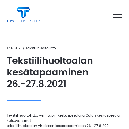
Siirry
e valikko
Tekstiilihuoltoliitto
sisältöön
Avaa vali
n the submenu
Esittely
n the submenu
Jäsenille
n the submenu
Liity
Uutiskirjeet
mukaan
17.6.2021
/
Tekstiilihuoltoliitto
n the submenu
Tekstiilihuoltoalan
Laadunhallinta
Hiilijalanjälkilaskuri
kesätapaaminen
Työehtosopimukset
Kustannusindeksit
26.-27.8.2021
n the submenu
Tekstiilihuollon
asiakkaille
Uutiset
jäsenille
Hiilijalanjälkilaskuri
Oppaat
ja
julkaisut
Tekstiilihuoltoliitto, Meri-Lapin Keskuspesula ja Oulun Keskuspesula
Kustannusindeksit
kutsuvat sinut
tekstiilihuoltoalan yhteiseen kesätapaamiseen 26.–27.8.2021