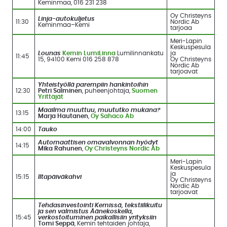
Keminmaa, 016 231 238
Oy Christeyns
Linja-autokuljetus
11:30
Nordic Ab
Keminmaa–Kemi
tarjoaa
Meri-Lapin
Keskuspesula
Lounas
Kemin LumiLinna
Lumilinnankatu
ja
11:45
15, 94100 Kemi 016 258 878
Oy Christeyns
Nordic Ab
tarjoavat
Yhteistyöllä parempiin hankintoihin
12:30
Petri Salminen
, puheenjohtaja,
Suomen
Yrittäjät
Maailma muuttuu, muututko mukana?
13:15
Marja Hautanen
,
Oy Sahaco Ab
14:00
Tauko
Automaattisen omavalvonnan hyödyt
14:15
Mika Rahunen
,
Oy Christeyns Nordic Ab
Meri-Lapin
Keskuspesula
ja
15:15
Iltapäiväkahvi
Oy Christeyns
Nordic Ab
tarjoavat
Tehdasinvestointi Kemissä, tekstiilikuitu
ja sen valmistus Äänekoskella,
15:45
verkostoituminen paikallisiin yrityksiin
Tomi Seppä
, Kemin tehtaiden johtaja,