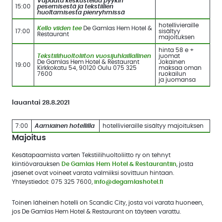
Vapaata keskustelua pyykin
15:00
pesemisestä ja tekstiilien
huoltamisesta pienryhmissä
hotellivieraille
Kello viiden tee
De Gamlas Hem Hotel &
17:00
sisältyy
Restaurant
majoituksen
hinta 58 e +
Tekstiilihuoltoliiton vuosijuhlaillallinen
juomat
De Gamlas Hem Hotel & Restaurant
Jokainen
19:00
Kirkkokatu 54, 90120 Oulu 075 325
maksaa oman
7600
ruokailun
ja juomansa
lauantai 28.8.2021
7:00
Aamiainen hotellilla
hotellivieraille sisältyy majoituksen
Majoitus
Kesätapaamista varten Tekstiilihuoltoliitto ry on tehnyt
kiintiövarauksen
De Gamlas Hem Hotel & Restaurantiin
, josta
jäsenet ovat voineet varata valmiiksi sovittuun hintaan.
Yhteystiedot: 075 325 7600,
info@degamlashotel.fi
Toinen läheinen hotelli on Scandic City, josta voi varata huoneen,
jos De Gamlas Hem Hotel & Restaurant on täyteen varattu.