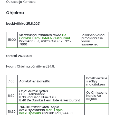
Oulussa ja Kemissä.
Uutiskirjeet
Ohjelma
Uutiset
jäsenille
keskiviikko 25.8.2021
Uutisarkisto
Sisäänkirjautuminen alkaa
De
Jokainen varaa
Gamlas Hem Hotel & Restaurant
ja maksaa itse
15:00
Kirkkokatu 54, 90120 Oulu 075 325
oman
7600
huoneensa
torstai 26.8.2021
Huom. Ohjelma päivittynyt 24.8.
hotellivieraille
7:00
Aamiainen hotellilla
sisältyy
majoituksen
Linja-autokuljetus
Oy Christeyns
Oulu–Keminmaa
8:30
Nordic Ab
8:30 Radisson Blue Oulu
tarjoaa
8:40 De Gamlas Hem Hotel & Restaurant
Tutustuminen Meri-Lapin
keskuspesulaan
Meri-Lapin
10:30
keskuspesula
Kisällinkuja 3, 94450