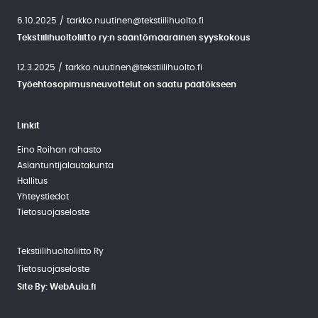
6.10.2025
/
tarkko.nuutinen@tekstiilihuolto.fi
Tekstiilihuoltoliitto ry:n sääntömääräinen syyskokous
12.3.2025
/
tarkko.nuutinen@tekstiilihuolto.fi
Työehtosopimusneuvottelut on saatu päätökseen
Linkit
Eino Roihan rahasto
Asiantuntija­lautakunta
Hallitus
Yhteystiedot
Tietosuojaseloste
Tekstiilihuoltoliitto Ry
Tietosuojaseloste
Site By: WebAula.fi