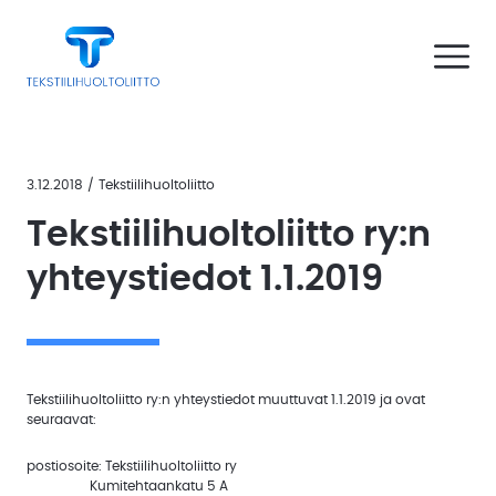
Siirry
e valikko
Tekstiilihuoltoliitto
sisältöön
Avaa vali
n the submenu
Esittely
n the submenu
Jäsenille
n the submenu
Liity
Uutiskirjeet
mukaan
3.12.2018
/
Tekstiilihuoltoliitto
n the submenu
Tekstiilihuoltoliitto ry:n
Laadunhallinta
Hiilijalanjälkilaskuri
yhteystiedot 1.1.2019
Työehtosopimukset
Kustannusindeksit
n the submenu
Tekstiilihuollon
asiakkaille
Uutiset
jäsenille
Tekstiilihuoltoliitto ry:n yhteystiedot muuttuvat 1.1.2019 ja ovat
Hiilijalanjälkilaskuri
Oppaat
seuraavat:
ja
julkaisut
Kustannusindeksit
postiosoite: Tekstiilihuoltoliitto ry
Kumitehtaankatu 5 A