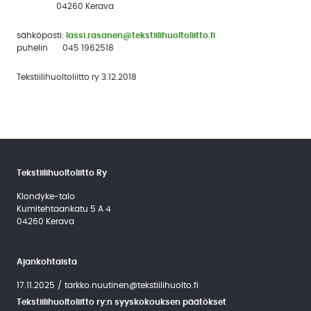
04260 Kerava
Uutiskirjeet
sähköposti:
lassi.rasanen@tekstiilihuoltoliitto.fi
Uutiset
puhelin 045 1962518
jäsenille
Tekstiilihuoltoliitto ry 3.12.2018
Uutisarkisto
Tekstiilihuoltoliitto Ry
Klondyke-talo
Kumitehtaankatu 5 A 4
04260 Kerava
Ajankohtaista
17.11.2025
/
tarkko.nuutinen@tekstiilihuolto.fi
Tekstiilihuoltoliitto ry:n syyskokouksen päätökset