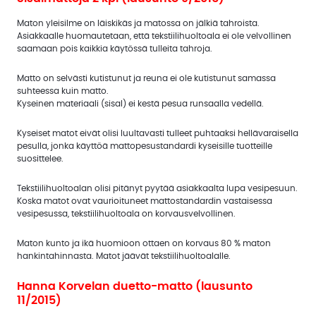
Maton yleisilme on läiskikäs ja matossa on jälkiä tahroista.
Asiakkaalle huomautetaan, että tekstiilihuoltoala ei ole velvollinen
saamaan pois kaikkia käytössä tulleita tahroja.
Matto on selvästi kutistunut ja reuna ei ole kutistunut samassa
suhteessa kuin matto.
Kyseinen materiaali (sisal) ei kestä pesua runsaalla vedellä.
Kyseiset matot eivät olisi luultavasti tulleet puhtaaksi hellävaraisella
pesulla, jonka käyttöä mattopesustandardi kyseisille tuotteille
suosittelee.
Tekstiilihuoltoalan olisi pitänyt pyytää asiakkaalta lupa vesipesuun.
Koska matot ovat vaurioituneet mattostandardin vastaisessa
vesipesussa, tekstiilihuoltoala on korvausvelvollinen.
Maton kunto ja ikä huomioon ottaen on korvaus 80 % maton
hankintahinnasta. Matot jäävät tekstiilihuoltoalalle.
Hanna Korvelan duetto-matto (lausunto
11/2015)