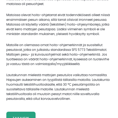
matoissa oli pesuohjeet.
Matoissa olevat hoito-ohjetarrat eivät todennäköisesti olleet niissä
ensimmäisen pesun aikana, sillä tarrat olisivat irronneet pesussa.
Matoissa oli käytetty vääriä (tekstiilien) hoito-ohjesymboleja, jotka
eivät kerro mattojen pesutapaa. Lisäksi viimeinen symboli ei ole
minkään standardin mukainen, yleisesti hyväksytty symboli.
Matoille on olemassa omat hoito-ohjemerkinnät ja suositellut
pesutavat, jotka on julkaistu standardissa SFS 5773 Tekstiilimatot.
Mattojen pesu- ja kuivausohjelmat sekä hoito-ohjemerkintä. Jos
tuotteessa on väärät hoito-ohjemerkinnät, kyseessä on tuotevirhe
ja vastuu tästä on valmistajalla/myyjäliikkeellä.
Lautakunnan mielestä mattojen pesutulos vaikuttaa normaalilta.
Hapsujen aukeaminen on tyypillistä tällaisilla matoilla. Lautakunta
huomautti tekstiilihuoltoalaalle, että 30 °C pesulämpötila on
suositeltava tällaisille matoille. Lautakunnan mielestä
tekstiilihuoltoala oli muutoin pessyt matot niille soveltuvalla
pesutavalla, eikä ollut korvausvelvollinen.