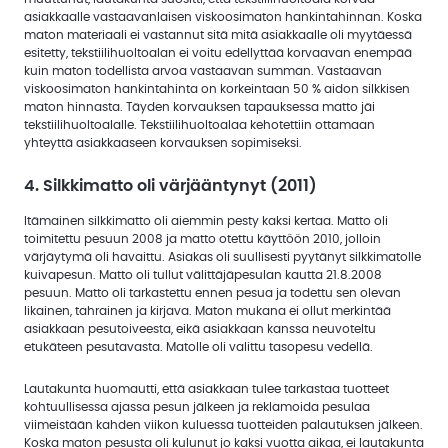
asiakkaalle vastaavanlaisen viskoosimaton hankintahinnan. Koska
maton materiaali ei vastannut sitä mitä asiakkaalle oli myytäessä
esitetty, tekstiilihuoltoalan ei voitu edellyttää korvaavan enempää
kuin maton todellista arvoa vastaavan summan. Vastaavan
viskoosimaton hankintahinta on korkeintaan 50 % aidon silkkisen
maton hinnasta. Täyden korvauksen tapauksessa matto jäi
tekstiilihuoltoalalle. Tekstiilihuoltoalaa kehotettiin ottamaan
yhteyttä asiakkaaseen korvauksen sopimiseksi.
4. Silkkimatto oli värjääntynyt (2011)
Itämainen silkkimatto oli aiemmin pesty kaksi kertaa. Matto oli
toimitettu pesuun 2008 ja matto otettu käyttöön 2010, jolloin
värjäytymä oli havaittu. Asiakas oli suullisesti pyytänyt silkkimatolle
kuivapesun. Matto oli tullut välittäjäpesulan kautta 21.8.2008
pesuun. Matto oli tarkastettu ennen pesua ja todettu sen olevan
likainen, tahrainen ja kirjava. Maton mukana ei ollut merkintää
asiakkaan pesutoiveesta, eikä asiakkaan kanssa neuvoteltu
etukäteen pesutavasta. Matolle oli valittu tasopesu vedellä.
Lautakunta huomautti, että asiakkaan tulee tarkastaa tuotteet
kohtuullisessa ajassa pesun jälkeen ja reklamoida pesulaa
viimeistään kahden viikon kuluessa tuotteiden palautuksen jälkeen.
Koska maton pesusta oli kulunut jo kaksi vuotta aikaa, ei lautakunta