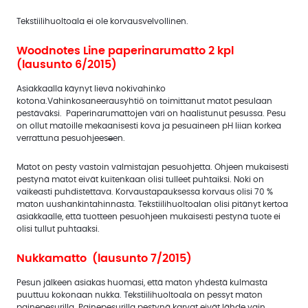
Tekstiilihuoltoala ei ole korvausvelvollinen.
Woodnotes Line paperinarumatto 2 kpl
(lausunto 6/2015)
Asiakkaalla käynyt lievä nokivahinko
kotona.Vahinkosaneerausyhtiö on toimittanut matot pesulaan
pestäväksi. Paperinarumattojen väri on haalistunut pesussa. Pesu
on ollut matoille mekaanisesti kova ja pesuaineen pH liian korkea
verrattuna pesuohjees
e
en.
Matot on pesty vastoin valmistajan pesuohjetta. Ohjeen mukaisesti
pestynä matot eivät kuitenkaan olisi tulleet puhtaiksi. Noki on
vaikeasti puhdistettava. Korvaustapauksessa korvaus olisi 70 %
maton uushankintahinnasta. Tekstiilihuoltoalan olisi pitänyt kertoa
asiakkaalle, että tuotteen pesuohjeen mukaisesti pestynä tuote ei
olisi tullut puhtaaksi.
Nukkamatto (lausunto 7/2015)
Pesun jälkeen asiakas huomasi, että maton yhdestä kulmasta
puuttuu kokonaan nukka. Tekstiilihuoltoala on pessyt maton
painepesurilla. Painepesurilla pestynä karvat eivät lähde vain