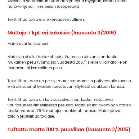
Asiakasta suositellaan ottamaan yhteyttä myyjään, koska kiinteä
hoito-ohje sallii vesipesun tasopesuna.
Tekstiilihuoltoala ei ole korvausvelvollinen.
Mattoja 7 kpl, eri kokoisia (lausunto 3/2016)
Matot ovat kutistuneet.
Matoissa ei ollut hoito-ohjetta. Voimassa olevan standardin
mukainen pesu (voimassa vuodesta 2007) sileille villamatoille on
tasopesu tai kemiallinen pesu.
Tekstiilihuoltoala on pessyt matot standardista poikkeavalla tavalla,
eikä ole sopinut kyseisen pesutavan käytöstä asiakkaan kanssa.
Tekstiilihuoltoala on korvausvelvollinen, koska matot ovat
vaurioituneet virheellisessä pesussa. Mattojen ikä huomioon ottaen
täyskorvaus on 75 % mattojen hankintahinnasta. Matot jäävät
tällöin tekstiilihuoltoalalle.
Tuftattu matto 100 % puuvillaa (lausunto 2/2015)