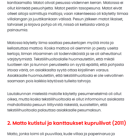
kanttaamalla. Matot olivat pesussa viidennen kerran. Matoissa ei
ollut kiinteää pesuohjetta. Matot pestiin tasopesuna. Matot eivät
olleet aitoja solmittuja mattoja, vaan rakenteessa oli käytetty liimaa
villalangan ja juuttikankaan välissä. Pesun jälkeen matot likaiset,
tahraiset ja kirjava pohja oli irti, niissä oli keltaista väriä ja
painaumia.
Matossa käytetty liima saattaa pesukertojen myötä irrota ja
kellastuttaa mattoa. Koska mattoa oli aiemmin jo pesty useita
kertoja, liiman irtoaminen oli todennäköistä ja se oli aiheuttanut
värjäytymistä. Tekstiilihuoltoalalle huomautettiin, että mikäli
tuotteen iän ja kunnon perusteella on syytä epäillä, että pohjasta
irtoaa väriä, on asiakkaalta syytä ottaa kirjallinen varaus.
Asiakkaalle huomautettiin, että tekstiilihuoltoala ei ole velvollinen
saamaan pois kaikkia käytössä tulleita tahroja.
Lautakunnan mielestä matolle käytetty pesumenetelmä oli ollut
oikea, mutta koska tekstiilihuoltoala ei ollut informoinut asiakasta
mahdollisista pesuun liittyvistä riskeistä, suositeltiin, että
tekstiilihuoltoala palauttaa asiakkaalle pesumaksun.
2. Matto kutistui ja kanttaukset kupruilivat (2011)
Matto, jonka loimi oli puuvillaa, kude villaa ja paperinarua ja