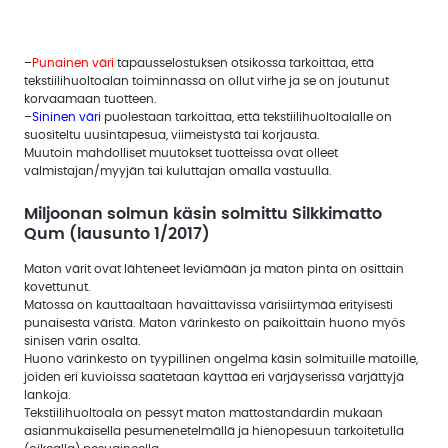
Uutiskirjeet
–
Punainen väri
tapausselostuksen otsikossa tarkoittaa, että
Uutiset
jäsenille
tekstiilihuoltoalan toiminnassa on ollut virhe ja se on joutunut
korvaamaan tuotteen.
Uutisarkisto
–
Sininen väri
puolestaan tarkoittaa, että tekstiilihuoltoalalle on
suositeltu uusintapesua, viimeistystä tai korjausta.
Muutoin mahdolliset muutokset tuotteissa ovat olleet
valmistajan/myyjän tai kuluttajan omalla vastuulla.
Miljoonan solmun käsin solmittu Silkkimatto
Qum (lausunto 1/2017)
Maton värit ovat lähteneet leviämään ja maton pinta on osittain
kovettunut.
Matossa on kauttaaltaan havaittavissa värisiirtymää erityisesti
punaisesta väristä. Maton värinkesto on paikoittain huono myös
sinisen värin osalta.
Huono värinkesto on tyypillinen ongelma käsin solmituille matoille,
joiden eri kuvioissa saatetaan käyttää eri värjäyserissä värjättyjä
lankoja.
Tekstiilihuoltoala on pessyt maton mattostandardin mukaan
asianmukaisella pesumenetelmällä ja hienopesuun tarkoitetulla