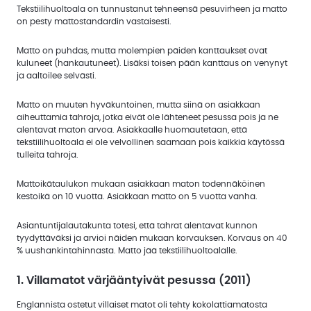
Tekstiilihuoltoala on tunnustanut tehneensä pesuvirheen ja matto
on pesty mattostandardin vastaisesti.
Matto on puhdas, mutta molempien päiden kanttaukset ovat
kuluneet (hankautuneet). Lisäksi toisen pään kanttaus on venynyt
ja aaltoilee selvästi.
Matto on muuten hyväkuntoinen, mutta siinä on asiakkaan
aiheuttamia tahroja, jotka eivät ole lähteneet pesussa pois ja ne
alentavat maton arvoa. Asiakkaalle huomautetaan, että
tekstiilihuoltoala ei ole velvollinen saamaan pois kaikkia käytössä
tulleita tahroja.
Mattoikätaulukon mukaan asiakkaan maton todennäköinen
kestoikä on 10 vuotta. Asiakkaan matto on 5 vuotta vanha.
Asiantuntijalautakunta totesi, että tahrat alentavat kunnon
tyydyttäväksi ja arvioi näiden mukaan korvauksen. Korvaus on 40
% uushankintahinnasta. Matto jää tekstiilihuoltoalalle.
1. Villamatot värjääntyivät pesussa (2011)
Englannista ostetut villaiset matot oli tehty kokolattiamatosta