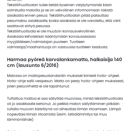
Tekstiilihuoltoalan tulee tietää kyseinen värjäytymisriski käsin
solmituilla matoilla ja se on velvollinen informoimaan riskistä
asiakasta ennen pesua. Tekstiilihuoltoalan pitää palauttaa
pesumaksu asiakkaalle, koska asiakasta ei ole varoitettu, että värit
saattavat siirtyä pesussa.
Tekstiilihuoltoala ei ole muutoin korvausvelvollinen.
Asiakasta kehotetaan kääntymään korvausasiassa
myyjäliikkeen/valmistajan puoleen. Tuotteen
valmistaja/maahantuoja on vastuussa tuotteen laadusta.
Harmaa pyöreä karvalankamatto, halkaisija 140
cm (lausunto 6/2016)
Matossa on mattopesustandardin mukaiset kiinteät hoito-ohjeet.
Hoito-ohje sallii vesipesun. Matto on pesty hoito-ohjeen mukaisesti,
joten pesuvirhettä ei ole tapahtunut.
Tuftattua mattoa ei saa säilyttää muovissa, minkä tekstiilihuoltoala
oli jo asiakkaalle kertonut. Jo pelkkä maton säilyttäminen pitkään
rullalla muoviin käärittynä voi aiheuttaa liiman irtoamisen. Lämpö
nopeuttaa liiman irtoamista (esim. lattialämmitys tai muu
lämmönlähde).