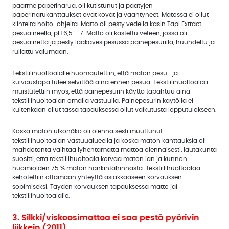
päärme paperinarua, oli kutistunut ja päätyjen
paperinarukanttaukset ovat kovat ja vääntyneet. Matossa ei ollut
kiinteitä hoito-ohjeita. Matto oli pesty vedellä käsin Tapi Extract –
pesuaineella, pH 6,5 – 7. Matto oli kastettu veteen, jossa oli
pesuainetta ja pesty laakavesipesussa painepesurilla, huuhdeltu ja
rullattu valumaan.
Tekstiilihuoltoalalle huomautettiin, että maton pesu- ja
kuivaustapa tulee selvittää aina ennen pesua. Tekstiilihuoltoalaa
muistutettiin myös, että painepesurin käyttö tapahtuu aina
tekstiilihuoltoalan omalla vastuulla. Painepesurin käytöllä ei
kuitenkaan ollut tässä tapauksessa ollut vaikutusta lopputulokseen.
Koska maton ulkonäkö oli olennaisesti muuttunut
tekstiilihuoltoalan vastuualueella ja koska maton kanttauksia oli
mahdotonta vaihtaa lyhentämättä mattoa olennaisesti, lautakunta
suositti, että tekstiilihuoltoala korvaa maton iän ja kunnon
huomioiden 75 % maton hankintahinnasta. Tekstiilihuoltoalaa
kehotettiin ottamaan yhteyttä asiakkaaseen korvauksen
sopimiseksi. Täyden korvauksen tapauksessa matto jäi
tekstiilihuoltoalalle.
3. Silkki/viskoosimattoa ei saa pestä pyörivin
liikkein (2011)