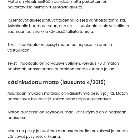
Matto on yleisilmeeltään puhdas, mutta paikoittain on
havaittavissa hieman rusehtavia alueita.
Rusehtavat alueet johtuvat todennäköisesti vanhoista tahroista.
Asiakkaalle huomautetaan, että tekstiilihuoltoala ei ole velvollinen
saamaan pois kaikkia käytössä tulleita tahroja.
Tekstiilihuoltoala on pessyt maton painepesurilla omalla
vastuullaan.
Tekstiilihuoltoala on korvausvelvollinen, korvaus 70 % maton
hankintahinnasta ottaen huomioon maton kunnon ja iän.
Käsinkudottu matto (lausunto 4/2015)
Asiakkaan mukaan matossa on värisiirtymiä pesun jäljiltä. Maton
hapsut ovat kuluneet ja toisen pään hapsut punertavat.
Maton reunoissa on käyttökulumaa. Värisiirtymiä on ainoastaan
hapsuissa.
Matto on pesty ja huollettu mattostandardin mukaisesti ja maton
värit ovat pysyneet kirkkaina.