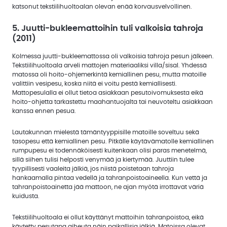
katsonut tekstiilihuoltoalan olevan enää korvausvelvollinen.
5. Juutti-bukleemattoihin tuli valkoisia tahroja
(2011)
Kolmessa juutti-bukleemattossa oli valkoisia tahroja pesun jälkeen.
Tekstiilihuoltoala arveli mattojen materiaaliksi villa/sisal. Yhdessä
matossa oli hoito-ohjemerkintä kemiallinen pesu, mutta matoille
valittiin vesipesu, koska niitä ei voitu pestä kemiallisesti.
Mattopesulalla ei ollut tietoa asiakkaan pesutoivomuksesta eikä
hoito-ohjetta tarkastettu maahantuojalta tai neuvoteltu asiakkaan
kanssa ennen pesua.
Lautakunnan mielestä tämäntyyppisille matoille soveltuu sekä
tasopesu että kemiallinen pesu. Pitkälle käytävämatolle kemiallinen
rumpupesu ei todennäköisesti kuitenkaan olisi paras menetelmä,
sillä siihen tulisi helposti venymää ja kiertymää. Juuttiin tulee
tyypillisesti vaaleita jälkiä, jos niistä poistetaan tahroja
hankaamalla pintaa vedellä ja tahranpoistoaineella. Kun vettä ja
tahranpoistoainetta jää mattoon, ne ajan myötä irrottavat väriä
kuidusta.
Tekstiilihuoltoala ei ollut käyttänyt mattoihin tahranpoistoa, eikä
käytetty pesutapa aiheuta näin paikallisia jälkiä. Matoissa olevat