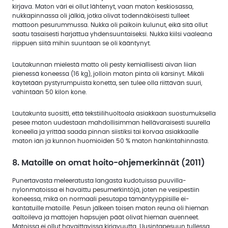
kirjava. Maton väri ei ollut lähtenyt, vaan maton keskiosassa,
nukkapinnassa oli jälkiä, jotka olivat todennäköisesti tulleet
mattoon pesurummussa. Nukka oli paikoin kulunut, eikä sitä ollut
saatu tasaisesti harjattua yhdensuuntaiseksi. Nukka kiilsi vaaleana
riippuen siitä mihin suuntaan se oli kääntynyt.
Lautakunnan mielestä matto oli pesty kemiallisesti aivan liian
pienessä koneessa (16 kg), jolloin maton pinta oli kärsinyt. Mikäli
käytetään pystyrumpuista konetta, sen tulee olla riittävän suuri,
vähintään 50 kilon kone.
Lautakunta suositti, että tekstiilihuoltoala asiakkaan suostumuksella
pesee maton uudestaan mahdollisimman hellävaraisesti suurella
koneella ja yrittää saada pinnan siistiksi tai korvaa asiakkaalle
maton iän ja kunnon huomioiden 50 % maton hankintahinnasta.
8. Matoille on omat hoito-ohjemerkinnät (2011)
Punertavasta meleeratusta langasta kudotuissa puuvilla-
nylonmatoissa ei havaittu pesumerkintöjä, joten ne vesipestiin
koneessa, mikä on normaali pesutapa tämäntyyppisille ei-
kantatuille matoille. Pesun jälkeen toisen maton reuna oli hieman
aaltoileva ja mattojen hapsujen päät olivat hieman auenneet.
Matoissa ei ollut havaittavissa kirjavuutta. Uusintapesuun tullessa