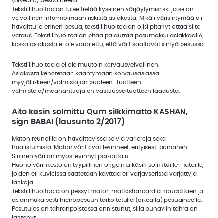
(oikealla) pesuaineella.
Tekstiilihuoltoalan tulee tietää kyseinen värjäytymisriski ja se on
velvollinen informoimaan riskistä asiakasta. Mikäli värisiirtymää oli
havaittu jo ennen pesua, tekstiilihuoltoalan olisi pitänyt ottaa siitä
varaus. Tekstiilihuoltoalan pitää palauttaa pesumaksu asiakkaalle,
koska asiakasta ei ole varoitettu, että värit saattavat siirtyä pesussa.
Tekstiilihuoltoala ei ole muutoin korvausvelvollinen.
Asiakasta kehotetaan kääntymään korvausasiassa
myyjäliikkeen/valmistajan puoleen. Tuotteen
valmistaja/maahantuoja on vastuussa tuotteen laadusta.
Aito käsin solmittu Qum silkkimatto KASHAN,
sign BABAI (lausunto 2/2017)
Maton reunoilla on havaittavissa selviä värieroja sekä
haalistumista. Maton värit ovat levinneet, erityisesti punainen.
Sininen väri on myös levinnyt paikoittain.
Huono värinkesto on tyypillinen ongelma käsin solmituille matoille,
joiden eri kuvioissa saatetaan käyttää eri värjäyserissä värjättyjä
lankoja.
Tekstiilihuoltoala on pessyt maton mattostandardia noudattaen ja
asianmukaisesti hienopesuun tarkoitetulla (oikealla) pesuaineella.
Pesutulos on tahranpoistossa onnistunut, sillä punaviinitahra on
lähtenyt.