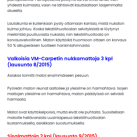
yhdestä kulmasta, vaan ne lähtisivät kauttaaltaan laajemmalta
alueelta.
Lautakunta ei kuitenkaan pysty ottamaan kantaa, mistä nukaton
kulma johtuu. Koska tekstiilihuoltoalan selvityksistä ei löytynyt
merkintää puuttuvasta nukasta, niin tekstiilihuoltoala on
korvausvelvollinen. Maton käyttöikä huomioon ottaen on korvaus
50 % alkuperäisen tuotteen hankintahinnasta.
Valkoisia VM-Carpetin nukkamattoja 3 kpl
(lausunto 8/2015)
Asiakas toimitti matot ensimmäiseen pesuun.
Pyöreän maton reunat aaltoilee ja yleisilme on harmahtava. Isojen
mattojen yleisilme on harmahtava, maton päädyissä on selvästi
harmaata.
Matot ovat käyttökelpoisia, mutta eivät ole puhtaita. Suositellaan
matoille hellävaraista uusintapesua tekstiilihuoltoalan
kustannuksella, asiakkaan suostumuksella.
Sisalmattoja 2 kpl (lausunto 9/2015)