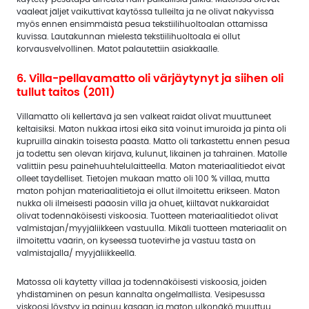
vaaleat jäljet vaikuttivat käytössä tulleilta ja ne olivat näkyvissä
myös ennen ensimmäistä pesua tekstiilihuoltoalan ottamissa
kuvissa. Lautakunnan mielestä tekstiilihuoltoala ei ollut
korvausvelvollinen. Matot palautettiin asiakkaalle.
6. Villa-pellavamatto oli värjäytynyt ja siihen oli
tullut taitos (2011)
Villamatto oli kellertävä ja sen valkeat raidat olivat muuttuneet
keltaisiksi. Maton nukkaa irtosi eikä sitä voinut imuroida ja pinta oli
kupruilla ainakin toisesta päästä. Matto oli tarkastettu ennen pesua
ja todettu sen olevan kirjava, kulunut, likainen ja tahrainen. Matolle
valittiin pesu painehuuhtelulaitteella. Maton materiaalitiedot eivät
olleet täydelliset. Tietojen mukaan matto oli 100 % villaa, mutta
maton pohjan materiaalitietoja ei ollut ilmoitettu erikseen. Maton
nukka oli ilmeisesti pääosin villa ja ohuet, kiiltävät nukkaraidat
olivat todennäköisesti viskoosia. Tuotteen materiaalitiedot olivat
valmistajan/myyjäliikkeen vastuulla. Mikäli tuotteen materiaalit on
ilmoitettu väärin, on kyseessä tuotevirhe ja vastuu tästä on
valmistajalla/ myyjäliikkeellä.
Matossa oli käytetty villaa ja todennäköisesti viskoosia, joiden
yhdistäminen on pesun kannalta ongelmallista. Vesipesussa
viskoosi löystyy ja painuu kasaan ja maton ulkonäkö muuttuu.