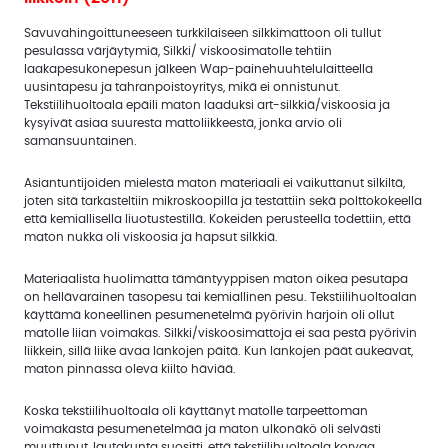
Savuvahingoittuneeseen turkkilaiseen silkkimattoon oli tullut
pesulassa värjäytymiä, Silkki/ viskoosimatolle tehtiin
laakapesukonepesun jälkeen Wap-painehuuhtelulaitteella
uusintapesu ja tahranpoistoyritys, mikä ei onnistunut.
Tekstiilihuoltoala epäili maton laaduksi art-silkkiä/viskoosia ja
kysyivät asiaa suuresta mattoliikkeestä, jonka arvio oli
samansuuntainen.
Asiantuntijoiden mielestä maton materiaali ei vaikuttanut silkiltä,
joten sitä tarkasteltiin mikroskoopilla ja testattiin sekä polttokokeella
että kemiallisella liuotustestillä. Kokeiden perusteella todettiin, että
maton nukka oli viskoosia ja hapsut silkkiä.
Materiaalista huolimatta tämäntyyppisen maton oikea pesutapa
on hellävarainen tasopesu tai kemiallinen pesu. Tekstiilihuoltoalan
käyttämä koneellinen pesumenetelmä pyörivin harjoin oli ollut
matolle liian voimakas. Silkki/viskoosimattoja ei saa pestä pyörivin
liikkein, sillä liike avaa lankojen päitä. Kun lankojen päät aukeavat,
maton pinnassa oleva kiilto häviää.
Koska tekstiilihuoltoala oli käyttänyt matolle tarpeettoman
voimakasta pesumenetelmää ja maton ulkonäkö oli selvästi
muuttunut, lautakunta suositti, että tekstiilihuoltoala korvaa