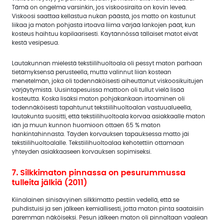
Tämä on ongelma varsinkin, jos viskoosiraita on kovin leveä.
Viskoosi saattaa kellastua nukan päästä, jos matto on kastunut
liikaa ja maton pohjasta irtoava liima värjää lankojen päät, kun
kosteus haihtuu kapilaarisesti. Käytännössä tällaiset matot eivät
kestä vesipesua.
Lautakunnan mielestä tekstiilihuoltoala oli pessyt maton parhaan
tietämyksensä perusteella, mutta valinnut liian kostean
menetelmän, joka oli todennäköisesti aiheuttanut viskoosikuitujen
värjäytymistä. Uusintapesuissa mattoon oli tullut vielä lisää
kosteutta. Koska lisäksi maton pohjakankaan irtoaminen oli
todennäköisesti tapahtunut tekstiilihuoltoalan vastuualueella,
lautakunta suositti, että tekstiilihuoltoala korvaa asiakkaalle maton
iän ja muun kunnon huomioon ottaen 65 % maton
hankintahinnasta. Täyden korvauksen tapauksessa matto jäi
tekstiilihuoltoalalle. Tekstiilihuoltoalaa kehotettiin ottamaan
yhteyden asiakkaaseen korvauksen sopimiseksi.
7. Silkkimaton pinnassa on pesurummussa
tulleita jälkiä (2011)
Kiinalainen sinisävyinen silkkimatto pestiin vedellä, että se
puhdistuisi ja sen jälkeen kemiallisesti, jotta maton pinta saataisiin
paremman näköiseksi. Pesun jälkeen maton oli pinnaltaan vaalean